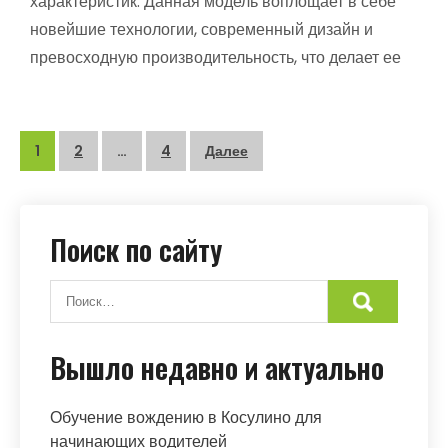
характеристик. Данная модель воплощает в себе
новейшие технологии, современный дизайн и
превосходную производительность, что делает ее
Пагинация
1
2
…
4
Далее
записей
Поиск по сайту
Вышло недавно и актуально
Обучение вождению в Косулино для
начинающих водителей