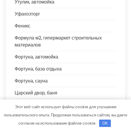
Утулик, автомойка
Уфахозторг
Феникс
Формула м2, гипермаркет строительных
материалов
Фортуна, автомойка
Фортуна, база отдыха
Фортуна, сауна
Царский двор, баня
Центр Допов
Этот веб-сайт использует файлы cookie для улучшения
пользовательского опыта. Продолжая пользоваться сайтом, вы даете
ЧЕ4, сауна
согласие на использование файлов cookie.
OK
Что угодно.рф