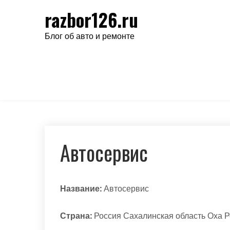
Перейти
razbor126.ru
к
содержимому
Блог об авто и ремонте
Автосервис
Название:
Автосервис
Страна:
Россия Сахалинская область Оха Р