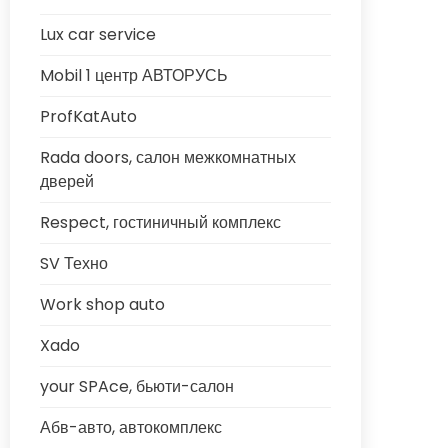
Lux car service
Mobil 1 центр АВТОРУСЬ
ProfKatAuto
Rada doors, салон межкомнатных
дверей
Respect, гостиничный комплекс
SV Техно
Work shop auto
Xado
your SPAce, бьюти-салон
Абв-авто, автокомплекс