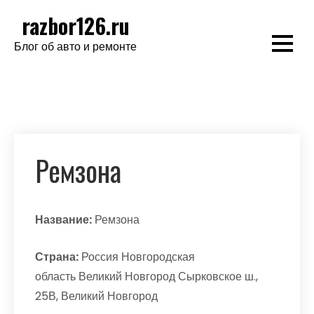
Перейти
razbor126.ru
к
Блог об авто и ремонте
содержимому
Ремзона
Название:
Ремзона
Страна:
Россия Новгородская
область Великий Новгород Сырковское ш.,
25В, Великий Новгород