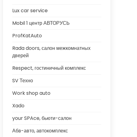
Lux car service
Mobil 1 центр АВТОРУСЬ
ProfKatAuto
Rada doors, салон межкомнатных
дверей
Respect, гостиничный комплекс
SV Техно
Work shop auto
Xado
your SPAce, бьюти-салон
Абв-авто, автокомплекс