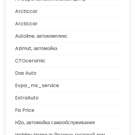
Arcticcar
Arcticcar
Autoline, автокомплекс
Azimut, автомойка
CTOceramic
Das Auto
Evpa_ms_service
ExtraAuto
Fix Price
H2o, автомойка самообслуживания
Holiday Home in Дракино, гостевой дом