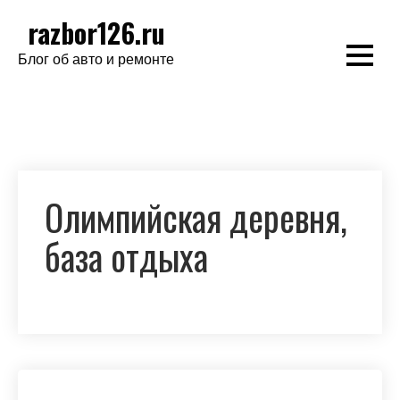
Перейти
razbor126.ru
к
Блог об авто и ремонте
содержимому
Олимпийская деревня,
база отдыха