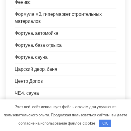
Феникс
Формула м2, гипермаркет строительных
материалов
Фортуна, автомойка
Фортуна, база отдыха
Фортуна, сауна
Царский двор, баня
Центр Допов
ЧЕ4, сауна
Что угодно.рф
Этот веб-сайт использует файлы cookie для улучшения
пользовательского опыта. Продолжая пользоваться сайтом, вы даете
Шале, банный комплекс
согласие на использование файлов cookie.
OK
Шиномонтаж 24ч