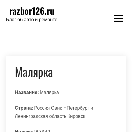
Перейти
razbor126.ru
к
Блог об авто и ремонте
содержимому
Малярка
Название:
Малярка
Страна:
Россия Санкт-Петербург и
Ленинградская область Кировск
Индекс:
187342