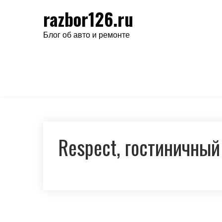
Перейти
razbor126.ru
к
содержимому
Блог об авто и ремонте
Respect, гостиничный