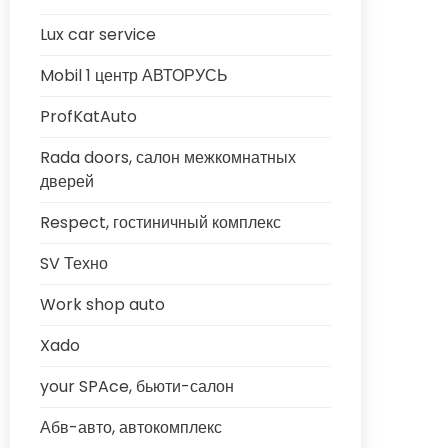
Lux car service
Mobil 1 центр АВТОРУСЬ
ProfKatAuto
Rada doors, салон межкомнатных
дверей
Respect, гостиничный комплекс
SV Техно
Work shop auto
Xado
your SPAce, бьюти-салон
Абв-авто, автокомплекс